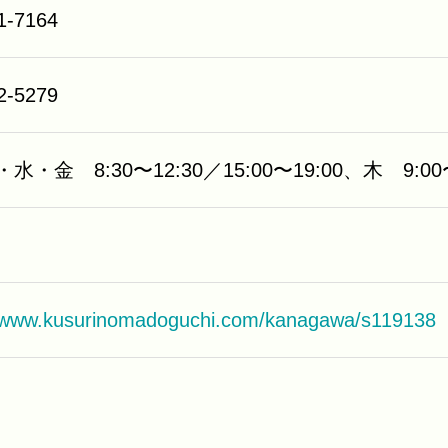
1-7164
2-5279
水・金 8:30〜12:30／15:00〜19:00、木 9:00〜
//www.kusurinomadoguchi.com/kanagawa/s119138