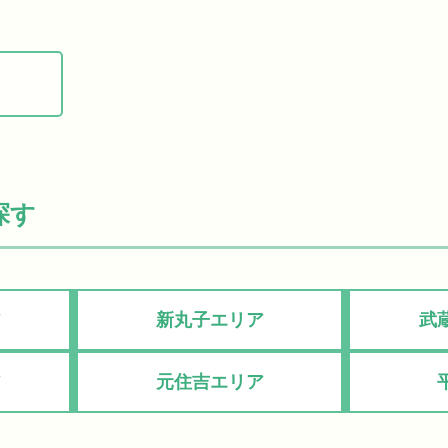
探す
ア
新丸子エリア
武
ア
元住吉エリア